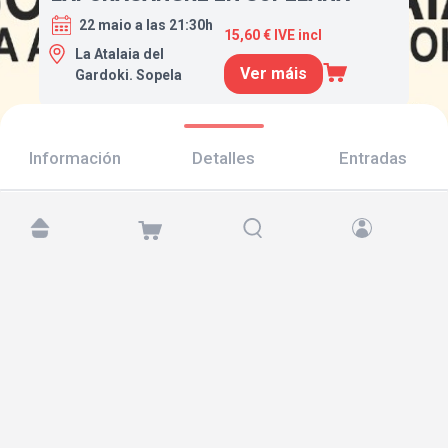
22 maio a las 21:30h
15,60 € IVE incl
La Atalaia del
Ver máis
Gardoki. Sopela
Información
Detalles
Entradas
Atópanos en:
Copyright © 2026 TicketAndRoll
Aviso legal
,
política de privacidade
e de
cookies
Website built by
rundevstudio.com