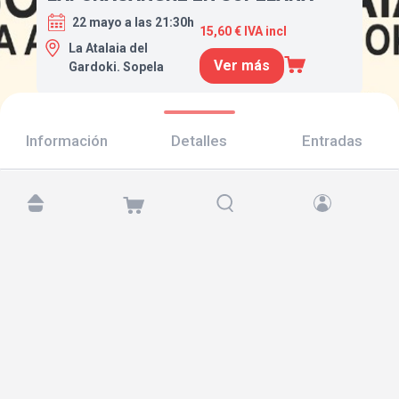
22 mayo a las 21:30h
15,60 € IVA incl
La Atalaia del
Ver más
Gardoki. Sopela
Información
Detalles
Entradas
Encuéntranos en:
Copyright © 2026 TicketAndRoll
Aviso legal
,
política de privacidad
y de
cookies
Website built by
rundevstudio.com