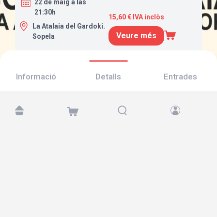
22 de maig a las
21:30h
15,60 € IVA inclòs
La Atalaia del Gardoki.
Veure més
Sopela
Informació
Detalls
Entrades
Troba'ns a:
Copyright © 2026 TicketAndRoll
Avís legal
,
Política de privacitat
i de
galetes
Website built by
rundevstudio.com