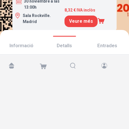
30 noviembre a las
13:00h
8,32 € IVA inclòs
Sala Rockville.
Veure més
Madrid
Informació
Detalls
Entrades
Troba'ns a:
Copyright © 2026 TicketAndRoll
Avís legal
,
Política de privacitat
i de
galetes
Website built by
rundevstudio.com