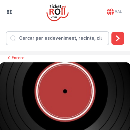
VAL
Enrere