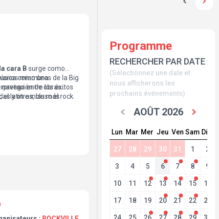
Programme
RECHERCHER PAR DATE
la cara B
surge como
(Sélectionnez une date et
 varios miembros de la Big
úsica como una
nous afficherons les
navega entre los éxitos
erpretación de obras
prochains événements)
, el latin e incluso el rock.
das y otras, las más
ser saboreadas por los
AOÛT 2026
d musical.
Lun
Mar
Mer
Jeu
Ven
Sam
Dim
27
28
29
30
31
1
2
3
4
5
6
7
8
9
10
11
12
13
14
15
16
17
18
19
20
21
22
23
24
25
26
27
28
29
30
ganisateurs :
ROCKVILLE