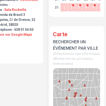
istes :
31
1
2
3
4
5
6
u :
Sala Rockville
nida de Brasil 3
uina, C/ de Orense, 32
drid, 28020
éphone : 638 01 56 50
Carte
Voir sur Google Maps
RECHERCHER UN
ÉVÉNEMENT PAR VILLE
(Sélectionnez une ville et nous
afficherons les prochains
événements)