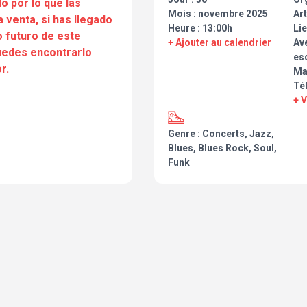
o por lo que las
Mois : novembre 2025
Art
a venta, si has llegado
Heure : 13:00h
Lie
 futuro de este
+ Ajouter au calendrier
Ave
puedes encontrarlo
esq
r.
Ma
Tél
+ 
Genre : Concerts, Jazz,
Blues, Blues Rock, Soul,
Funk