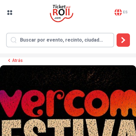
ES
Atrás