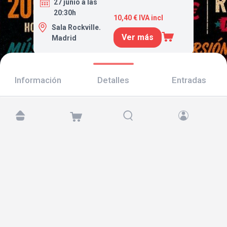
27 junio a las
20:30h
10,40 € IVA incl
Sala Rockville.
Ver más
Madrid
Información
Detalles
Entradas
Encuéntranos en:
Copyright © 2026 TicketAndRoll
Aviso legal
,
política de privacidad
y de
cookies
Website built by
rundevstudio.com