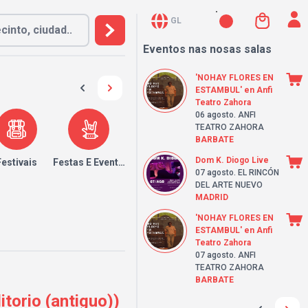
GL
Eventos nas nosas salas
'NOHAY FLORES EN
ESTAMBUL' en Anfi
Teatro Zahora
06 agosto
. ANFI
TEATRO ZAHORA
BARBATE
Dom K. Diogo Live
Festivais
Festas E Eventos
07 agosto
. EL RINCÓN
DEL ARTE NUEVO
MADRID
'NOHAY FLORES EN
ESTAMBUL' en Anfi
Teatro Zahora
07 agosto
. ANFI
TEATRO ZAHORA
BARBATE
torio (antiguo))