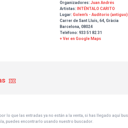
internacionales y festivales de 
Organizadores:
Juan Andrés
Artistas:
INTÉNTALO CARITO
Sus ingeniosas letras sobre tem
Lugar:
Golem's - Auditorio (antiguo)
de humor refinado, se combinan
Carrer de Sant Lluís, 64, Gràcia
despliegue vocal e instrumental
Barcelona, 08024
Carito uno de los proyectos mus
Teléfono: 933 51 82 31
singulares de la escena actual. 
+ Ver en Google Maps
impronta de Les Luthiers, pero 
contemporánea.
as
or lo que las entradas ya no están a la venta, si has llegado aquí b
 sala, puedes encontrarlo usando nuestro buscador.