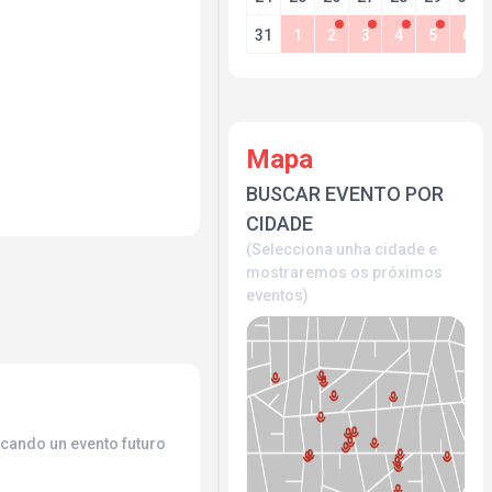
todo el mundo.
31
1
2
3
4
5
6
as cotidianos, cargadas
 en escenario con un
 que hace de Inténtalo
icales y humorísticos más
Un formato con la clara
con mirada propia y
Mapa
BUSCAR EVENTO POR
CIDADE
(Selecciona unha cidade e
mostraremos os próximos
eventos)
uscando un evento futuro