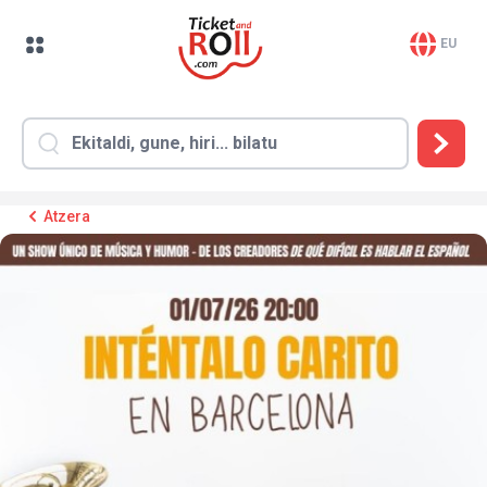
EU
Atzera