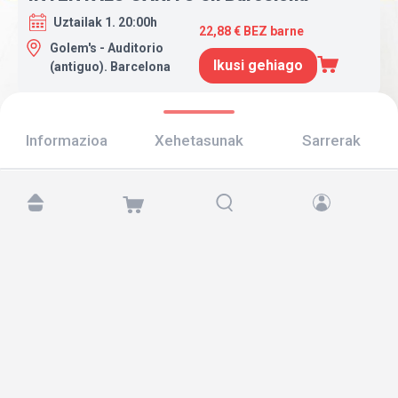
Uztailak 1. 20:00h
22,88 € BEZ barne
Golem's - Auditorio
Ikusi gehiago
(antiguo). Barcelona
Informazioa
Xehetasunak
Sarrerak
Aurkitu gaitzazu hemen:
Copyright © 2026 TicketAndRoll
Lege-oharra
,
pribatutasun-politika
eta
cookies
Website built by
rundevstudio.com