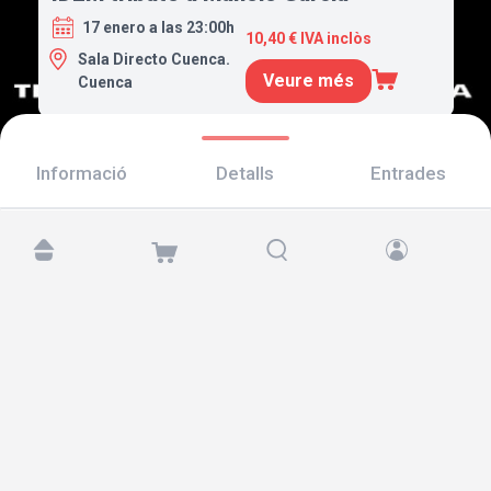
17 enero a las 23:00h
10,40 € IVA inclòs
Sala Directo Cuenca.
Veure més
Cuenca
Informació
Detalls
Entrades
Troba'ns a:
Copyright © 2026 TicketAndRoll
Avís legal
,
Política de privacitat
i de
galetes
Website built by
rundevstudio.com