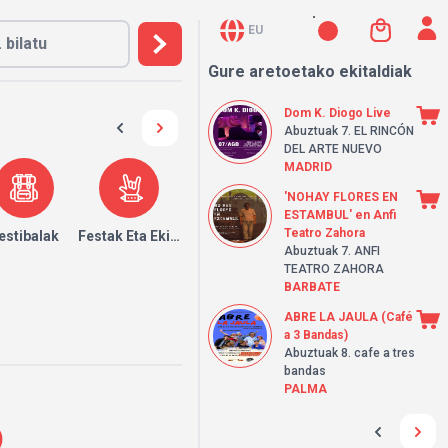
EU
Gure aretoetako ekitaldiak
Dom K. Diogo Live
Abuztuak 7.
EL RINCÓN
DEL ARTE NUEVO
MADRID
'NOHAY FLORES EN
ESTAMBUL' en Anfi
Teatro Zahora
k
estibalak
Festak Eta Ekitaldiak
Abuztuak 7.
ANFI
TEATRO ZAHORA
BARBATE
ABRE LA JAULA (Café
a 3 Bandas)
Abuztuak 8.
cafe a tres
bandas
PALMA
)