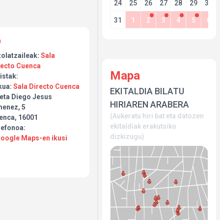
24
25
26
27
28
29
30
31
1
2
3
4
5
6
tolatzaileak:
Sala
recto Cuenca
Mapa
istak:
kua:
Sala Directo Cuenca
EKITALDIA BILATU
eta Diego Jesus
HIRIAREN ARABERA
menez, 5
(Aukeratu hiri bat eta datozen
enca, 16001
ekitaldiak erakutsiko
lefonoa:
dizkizugu)
Google Maps-en ikusi