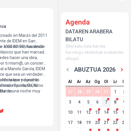
Agenda
nca
DATAREN ARABERA
 creado en Marzo del 2011
BILATU
ante de IDEM en San
(Markatu data bat eta
de 1000 conciertos desde
 a los 80′ 90′, haciendo
clásicos que han marcado
hurrengo ekitaldiak erakutsiko
uedes hacer una idea,
ditugu)
or ti mism@, un concierto
ABUZTUA 2026
nal a Manolo García, IDEM
hace que sea un verdadero
to Manolero y durante
a en la que no podrás
Al
Ar
Az
Og
Ol
Lr
Ig
Manolo García, El Último
 lo mas importante, tú
 Burros.
nista de una noche muy
27
28
29
30
31
1
2
3
4
5
6
7
8
9
10
11
12
13
14
15
16
17
18
19
20
21
22
23