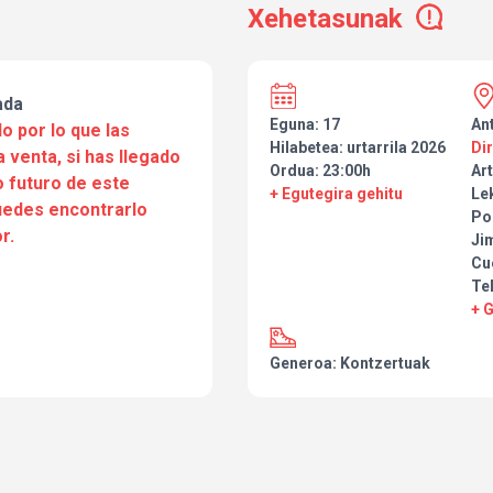
Xehetasunak
ada
Eguna: 17
An
o por lo que las
Hilabetea: urtarrila 2026
Di
a venta, si has llegado
Ordua: 23:00h
Art
 futuro de este
+ Egutegira gehitu
Le
puedes encontrarlo
Po
r.
Ji
Cu
Te
+ 
Generoa: Kontzertuak