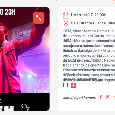
Urtarrilak 17. 23:00h
Sala Directo Cuenca. Cue
IDEM, tributo Manolo García fue
de la mano de Luis García, cant
Javier, Murcia, nos avalan más 
IDEM se encarga de transportarte
nuestros inicios hasta la fecha.
un repaso a todos estos temas 
nuestras vidas!
Si te cuentan algo de IDEM te p
pero… lo mejor es comprobarlo p
de IDEM es para vivirlo!!!
Disfruta del mejor tributo Nacio
trabaja tanto los directos que 
espectáculo lleno de sentimien
Ofrecemos una experiencia únic
1:30h disfrutarás con temas de 
dejar de animar, bailar, cantar y
de la fila e incluso alguno de Los
serás el colaborador y protago
¡¡¡ES MEJOR SENTIR!!!
especial.
[...]
Jarraitu guri hemen: