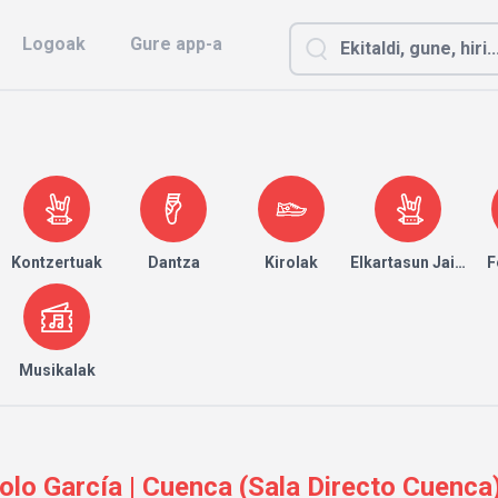
Logoak
Gure app-a
Kontzertuak
Dantza
Kirolak
Elkartasun Jaialdia
F
Musikalak
olo García | Cuenca (Sala Directo Cuenca