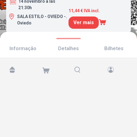
14 novembro a las
21:30h
11,44 € IVA incl.
SALA ESTILO - OVIEDO -.
Ver mais
Oviedo
Informação
Detalhes
Bilhetes
Encontre-nos em:
Copyright © 2026 TicketAndRoll
Aviso legal
,
política de privacidade
e de
cookies
Website built by
rundevstudio.com