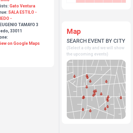
ists:
Gato Ventura
nue:
SALA ESTILO -
IEDO -
 EUGENIO TAMAYO 3
Map
iedo, 33011
one:
SEARCH EVENT BY CITY
View on Google Maps
(Select a city and we will show
the upcoming events)