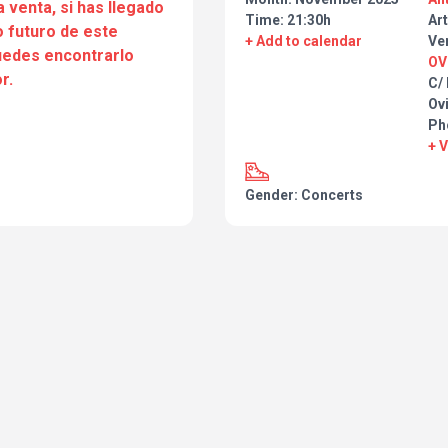
a venta, si has llegado
Time: 21:30h
Art
 futuro de este
+ Add to calendar
Ve
puedes encontrarlo
OV
r.
C/
Ov
Ph
+ 
Gender: Concerts