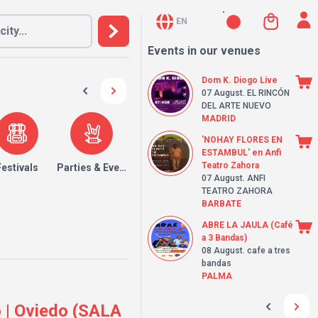
EN
Events in our venues
Dom K. Diogo Live
07 August
. EL RINCÓN
DEL ARTE NUEVO
MADRID
'NOHAY FLORES EN
ESTAMBUL' en Anfi
Teatro Zahora
Festivals
Parties & Events
07 August
. ANFI
TEATRO ZAHORA
BARBATE
ABRE LA JAULA (Café
a 3 Bandas)
08 August
. cafe a tres
bandas
PALMA
 | Oviedo (SALA