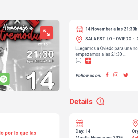
14 November a las 21:30h
SALA ESTILO - OVIEDO -. 
LLegamos a Oviedo para una noc
empezamos a las 21:30
Voy a hacer un repaso por mis 
[...]
eléctrico, luego haremos un rep
canciones de Extremoduro hasta
Follow us on:
APERTURA 21:00
No te lo pierdas que va a estar 
más info en
www.gatoventura.e
Details
Day: 14
Or
o por lo que las
Month: November 2025
An