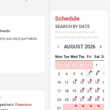
Schedule
SEARCH BY DATE
Oviedo
(Select a date and we will
show the upcoming events)
he que dará que hablar,
AUGUST 2026
mejores canciones en
aso por las mejores
Mon
Tue
Wed
Thu
Fri
Sat
Sun
 las 00:00
27
28
29
30
31
1
2
guapo!
s
3
4
5
6
7
8
9
10
11
12
13
14
15
16
17
18
19
20
21
22
23
24
25
26
27
28
29
30
ganizers:
Francisco
31
1
2
3
4
5
6
tonio