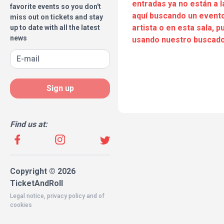
entradas ya no están a l
favorite events so you don't
aquí buscando un evento
miss out on tickets and stay
artista o en esta sala, 
up to date with all the latest
news
usando nuestro buscado
Sign up
Find us at:
Copyright © 2026
TicketAndRoll
Legal notice
,
privacy policy
and of
cookies
Website built by
rundevstudio.com