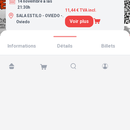
14 novembre a las
21:30h
11,44 € TVA incl.
SALA ESTILO - OVIEDO -.
Voir plus
Oviedo
Informations
Détails
Billets
Retrouvez-nous sur :
Copyright © 2026 TicketAndRoll
Mentions légales
,
politique de confidentialité
et de
cookies
Website built by
rundevstudio.com