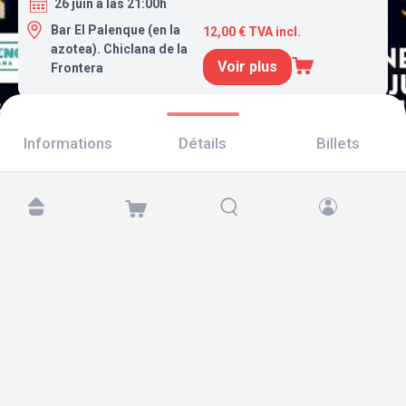
26 juin a las 21:00h
Bar El Palenque (en la
12,00 € TVA incl.
azotea). Chiclana de la
Voir plus
Frontera
Informations
Détails
Billets
Retrouvez-nous sur :
Copyright © 2026 TicketAndRoll
Mentions légales
,
politique de confidentialité
et de
cookies
Website built by
rundevstudio.com