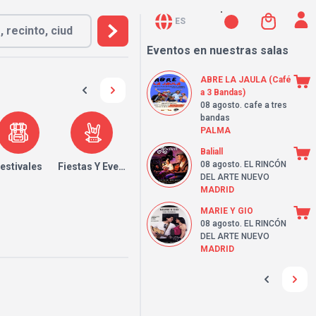
ES
Eventos en nuestras salas
ABRE LA JAULA (Café
a 3 Bandas)
08 agosto
. cafe a tres
bandas
PALMA
Baliall
08 agosto
. EL RINCÓN
estivales
Fiestas Y Eventos
DEL ARTE NUEVO
MADRID
MARIE Y GIO
08 agosto
. EL RINCÓN
DEL ARTE NUEVO
MADRID