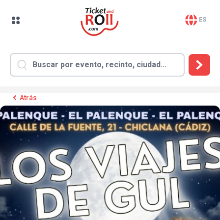
ES
Atrás