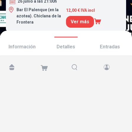
26 junio a las 21:00h
Bar El Palenque (en la
12,00 € IVA incl
azotea). Chiclana de la
Ver más
Frontera
Información
Detalles
Entradas
Encuéntranos en:
Copyright © 2026 TicketAndRoll
Aviso legal
,
política de privacidad
y de
cookies
Website built by
rundevstudio.com