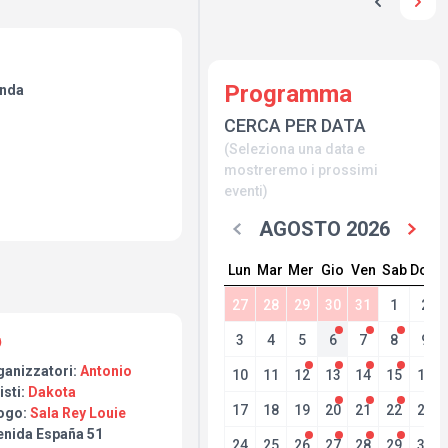
Programma
onda
CERCA PER DATA
(Seleziona una data e
mostreremo i prossimi
eventi)
AGOSTO 2026
Lun
Mar
Mer
Gio
Ven
Sab
Dom
27
28
29
30
31
1
2
3
4
5
6
7
8
9
ganizzatori:
Antonio
10
11
12
13
14
15
16
isti:
Dakota
17
18
19
20
21
22
23
ogo:
Sala Rey Louie
enida España 51
24
25
26
27
28
29
30