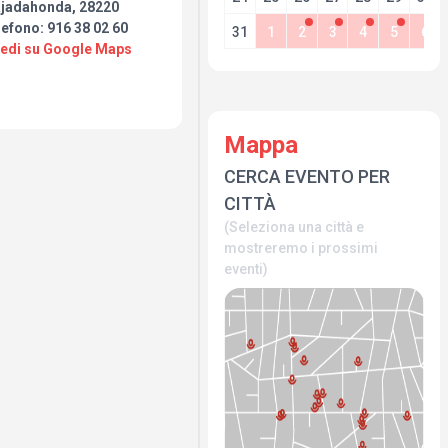
jadahonda, 28220
efono: 916 38 02 60
31
1
2
3
4
5
6
Vedi su Google Maps
Mappa
CERCA EVENTO PER
CITTÀ
(Seleziona una città e
mostreremo i prossimi
eventi)