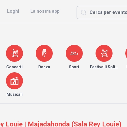
Loghi
La nostra app
Concerti
Danza
Sport
Festivalli Solidari
Musicali
 Louie | Majadahonda (Sala Rey Louie)