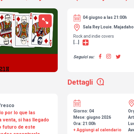
04 giugno a las 21:00h
Sala Rey Louie. Majadah
Rock and indie covers
[...]
Seguici su:
Dettagli
fresco
Giorno: 04
Or
o por lo que las
Mese: giugno 2026
Art
a venta, si has llegado
Ora: 21:00h
Lu
 futuro de este
+ Aggiungi al calendario
Av