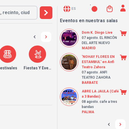
ES
Eventos en nuestras salas
Dom K. Diogo Live
07 agosto
. EL RINCÓN
DEL ARTE NUEVO
MADRID
'NOHAY FLORES EN
ESTAMBUL' en Anfi
Teatro Zahora
estivales
Fiestas Y Eventos
07 agosto
. ANFI
TEATRO ZAHORA
BARBATE
ABRE LA JAULA (Café
a 3 Bandas)
08 agosto
. cafe a tres
bandas
PALMA