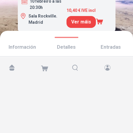
10 febreiro a las
20:30h
10,40 € IVE incl
Sala Rockville.
Ver máis
Madrid
Información
Detalles
Entradas
Atópanos en:
Copyright © 2026 TicketAndRoll
Aviso legal
,
política de privacidade
e de
cookies
Website built by
rundevstudio.com