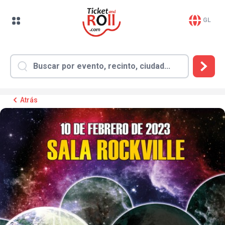
GL
Atrás