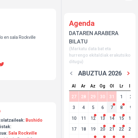
Agenda
DATAREN ARABERA
o en sala Rockville
BILATU
(Markatu data bat eta
hurrengo ekitaldiak erakutsiko
ditugu)
ABUZTUA 2026
Al
Ar
Az
Og
Ol
Lr
Ig
27
28
29
30
31
1
2
3
4
5
6
7
8
9
10
11
12
13
14
15
16
tolatzaileak:
Bushido
istak:
17
18
19
20
21
22
23
kua:
Sala Rockville