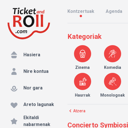
Kontzertuak
Agenda
Kategoriak
Hasiera
Zinema
Komedia
Nire kontua
Nor gara
Haurrak
Monologoak
Areto lagunak
Atzera
Ekitaldi
Concierto Symbiosis
nabarmenak