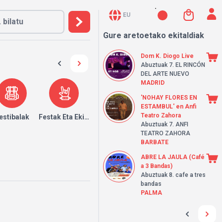
EU
Gure aretoetako ekitaldiak
Dom K. Diogo Live
Abuztuak 7.
EL RINCÓN
DEL ARTE NUEVO
MADRID
'NOHAY FLORES EN
ESTAMBUL' en Anfi
Teatro Zahora
k
estibalak
Festak Eta Ekitaldiak
Abuztuak 7.
ANFI
TEATRO ZAHORA
BARBATE
ABRE LA JAULA (Café
a 3 Bandas)
Abuztuak 8.
cafe a tres
bandas
PALMA