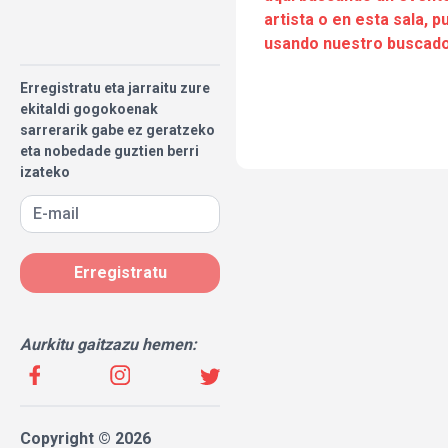
artista o en esta sala, 
usando nuestro buscado
Erregistratu eta jarraitu zure
ekitaldi gogokoenak
sarrerarik gabe ez geratzeko
eta nobedade guztien berri
izateko
Erregistratu
Aurkitu gaitzazu hemen:
Copyright © 2026