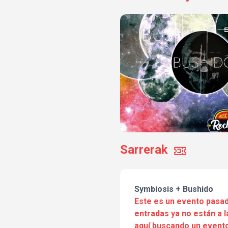
Sarrerak
Symbiosis + Bushido
Este es un evento pasad
entradas ya no están a l
aquí buscando un evento