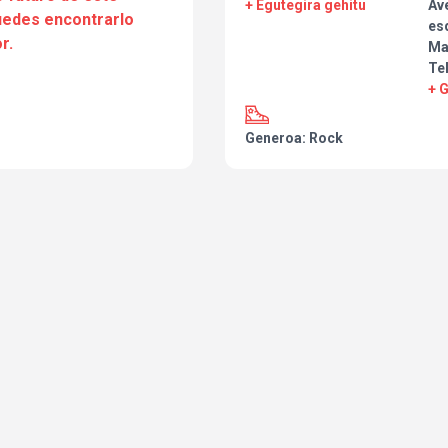
+ Egutegira gehitu
Ave
puedes encontrarlo
esq
r.
Ma
Tel
+ 
Generoa: Rock