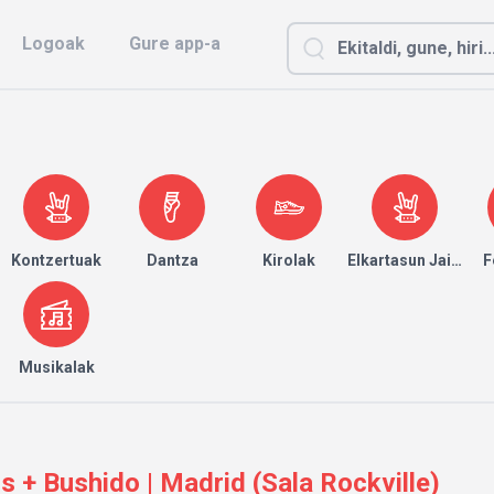
Logoak
Gure app-a
Kontzertuak
Dantza
Kirolak
Elkartasun Jaialdia
F
Musikalak
 + Bushido | Madrid (Sala Rockville)