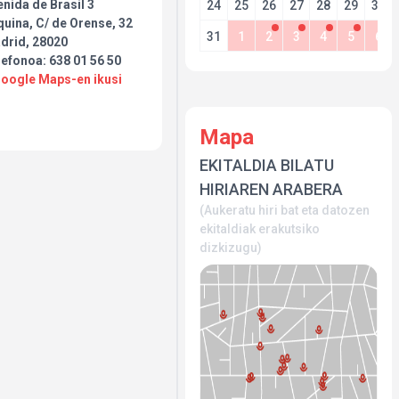
nida de Brasil 3
24
25
26
27
28
29
30
uina, C/ de Orense, 32
31
1
2
3
4
5
6
drid, 28020
efonoa: 638 01 56 50
Google Maps-en ikusi
Mapa
EKITALDIA BILATU
HIRIAREN ARABERA
(Aukeratu hiri bat eta datozen
ekitaldiak erakutsiko
dizkizugu)