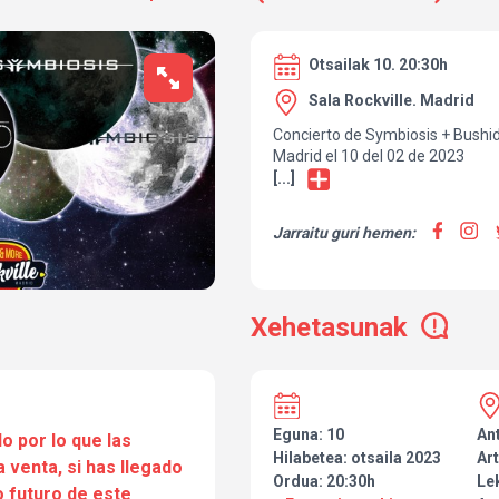
Otsailak 10. 20:30h
Sala Rockville. Madrid
Concierto de Symbiosis + Bushid
Madrid el 10 del 02 de 2023
[...]
Jarraitu guri hemen:
Xehetasunak
Eguna: 10
An
o por lo que las
Hilabetea: otsaila 2023
Art
a venta, si has llegado
Ordua: 20:30h
Le
 futuro de este