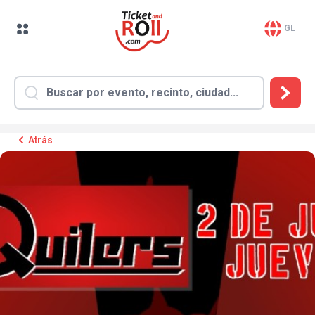
GL
Atrás