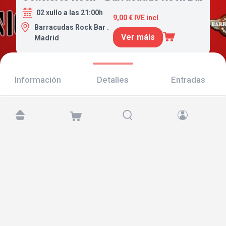
02 xullo a las 21:00h
9,00 € IVE incl
Barracudas Rock Bar .
Ver máis
Madrid
Información
Detalles
Entradas
Atópanos en:
Copyright © 2026 TicketAndRoll
Aviso legal
,
política de privacidade
e de
cookies
Website built by
rundevstudio.com