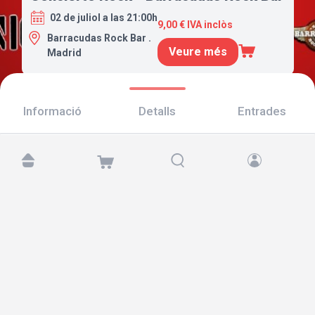
02 de juliol a las 21:00h
9,00 € IVA inclòs
Barracudas Rock Bar .
Veure més
Madrid
Informació
Detalls
Entrades
Troba'ns a:
Copyright © 2026 TicketAndRoll
Avís legal
,
Política de privacitat
i de
galetes
Website built by
rundevstudio.com