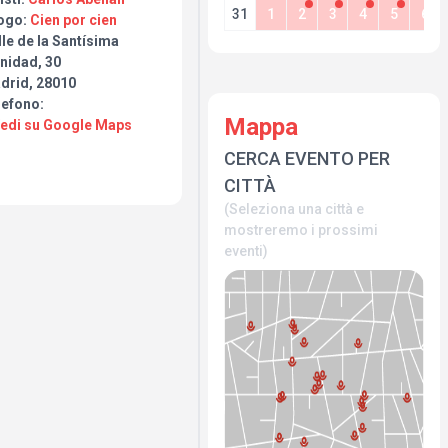
31
1
2
3
4
5
6
ogo:
Cien por cien
le de la Santísima
nidad, 30
drid, 28010
lefono:
Mappa
Vedi su Google Maps
CERCA EVENTO PER
CITTÀ
(Seleziona una città e
mostreremo i prossimi
eventi)