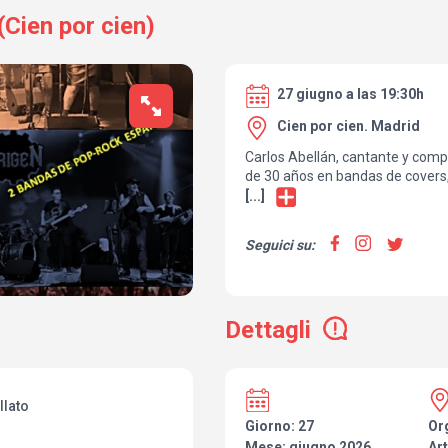
Cien por cien)
27 giugno a las 19:30h
Cien por cien. Madrid
Carlos Abellán, cantante y com
de 30 años en bandas de covers,
Abellán” un nuevo álbum de 17 
[...]
español con influencias británic
Acompañado de una magnífica 
Seguici su:
concierto el sábado 27 de junio a
compartiendo escenario con
Or
covers del panorama nacional.
Dettagli
llato
Giorno: 27
Or
Mese: giugno 2026
Art