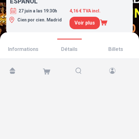
ESPAÑOL
27 juin a las 19:30h
4,16 € TVA incl.
Cien por cien. Madrid
Voir plus
Informations
Détails
Billets
Retrouvez-nous sur :
Copyright © 2026 TicketAndRoll
Mentions légales
,
politique de confidentialité
et de
cookies
Website built by
rundevstudio.com