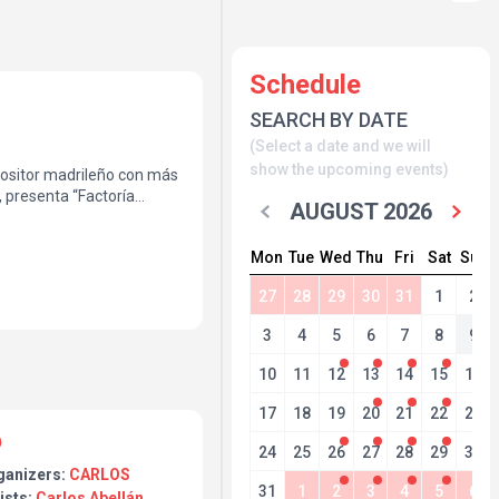
Schedule
SEARCH BY DATE
(Select a date and we will
show the upcoming events)
positor madrileño con más
 presenta “Factoría
AUGUST 2026
temas de pop-rock
as y americanas.
Mon
Tue
Wed
Thu
Fri
Sat
Sun
banda ofrecerá un nuevo
 las 19:30 horas,
27
28
29
30
31
1
2
igen
la mejor banda de
3
4
5
6
7
8
9
10
11
12
13
14
15
16
17
18
19
20
21
22
23
24
25
26
27
28
29
30
ganizers:
CARLOS
31
1
2
3
4
5
6
ists:
Carlos Abellán