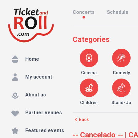
Concerts
Schedule
Categories
Home
Cinema
Comedy
My account
About us
Children
Stand-Up
Partner venues
Back
Featured events
-- Cancelado -- 