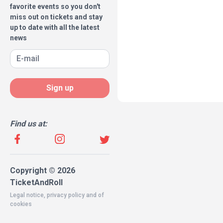
favorite events so you don't
miss out on tickets and stay
up to date with all the latest
news
Sign up
Find us at:
Copyright © 2026
TicketAndRoll
Legal notice
,
privacy policy
and of
cookies
Website built by
rundevstudio.com