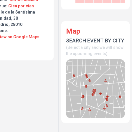
nue:
Cien por cien
le de la Santísima
nidad, 30
drid, 28010
Map
one:
View on Google Maps
SEARCH EVENT BY CITY
(Select a city and we will show
the upcoming events)