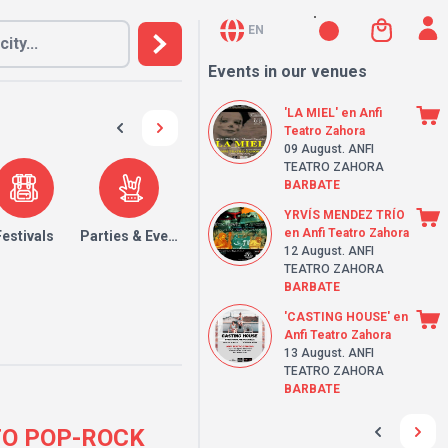
EN
Events in our venues
'LA MIEL' en Anfi
Teatro Zahora
09 August
. ANFI
TEATRO ZAHORA
BARBATE
YRVÍS MENDEZ TRÍO
en Anfi Teatro Zahora
Festivals
Parties & Events
12 August
. ANFI
TEATRO ZAHORA
BARBATE
'CASTING HOUSE' en
Anfi Teatro Zahora
13 August
. ANFI
TEATRO ZAHORA
BARBATE
RTO POP-ROCK