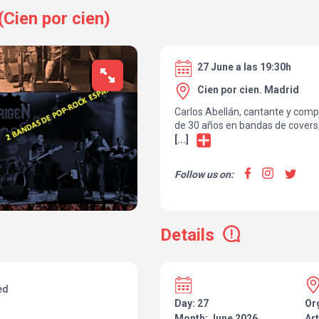
Cien por cien)
27 June a las 19:30h
Cien por cien. Madrid
Carlos Abellán, cantante y com
de 30 años en bandas de covers,
Abellán” un nuevo álbum de 17 
[...]
español con influencias británic
Acompañado de una magnífica 
Follow us on:
concierto el sábado 27 de junio a
compartiendo escenario con
Or
covers del panorama nacional.
Details
ed
Day: 27
Or
Month: June 2026
Art