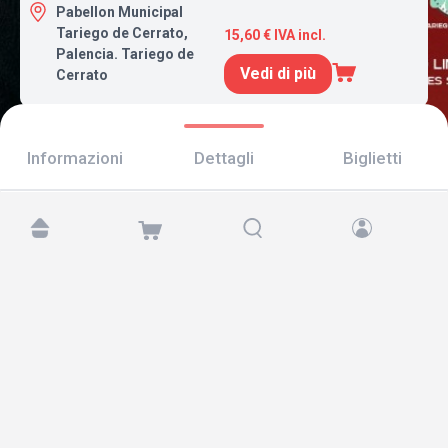
Pabellon Municipal
Tariego de Cerrato,
15,60 € IVA incl.
Palencia. Tariego de
Vedi di più
Cerrato
Informazioni
Dettagli
Biglietti
Trovaci su:
Copyright © 2026 TicketAndRoll
Avviso legale
,
informativa sulla privacy
e di
cookies
Website built by
rundevstudio.com