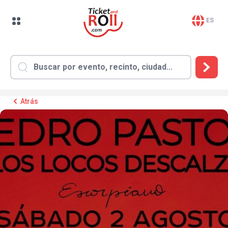
ES
Atrás