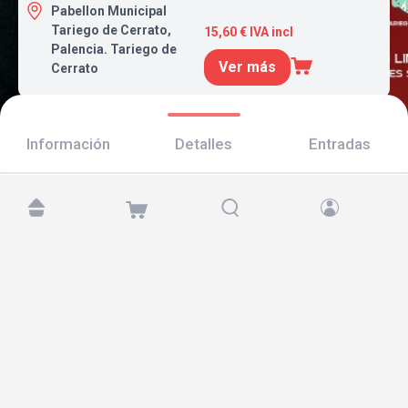
Pabellon Municipal
Tariego de Cerrato,
15,60 € IVA incl
Palencia. Tariego de
Ver más
Cerrato
Información
Detalles
Entradas
Encuéntranos en:
Copyright © 2026 TicketAndRoll
Aviso legal
,
política de privacidad
y de
cookies
Website built by
rundevstudio.com