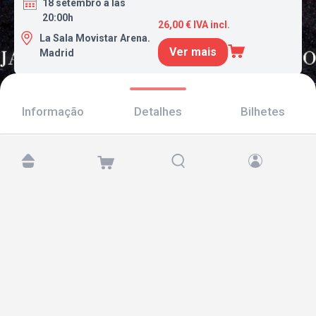
18 setembro a las
20:00h
26,00 € IVA incl.
La Sala Movistar Arena.
Ver mais
Madrid
Informação
Detalhes
Bilhetes
Encontre-nos em:
Copyright © 2026 TicketAndRoll
Aviso legal
,
política de privacidade
e de
cookies
Website built by
rundevstudio.com