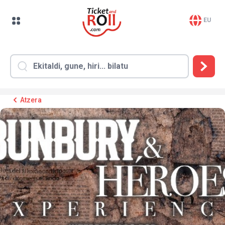
EU
Atzera