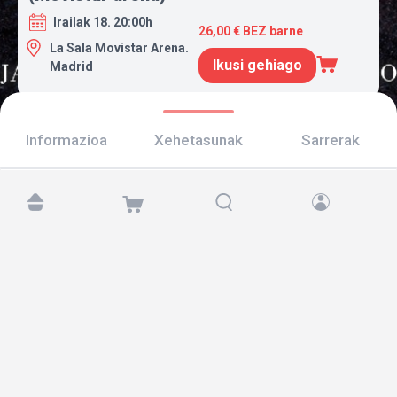
Irailak 18. 20:00h
26,00 € BEZ barne
La Sala Movistar Arena.
Ikusi gehiago
Madrid
Informazioa
Xehetasunak
Sarrerak
Aurkitu gaitzazu hemen:
Copyright © 2026 TicketAndRoll
Lege-oharra
,
pribatutasun-politika
eta
cookies
Website built by
rundevstudio.com