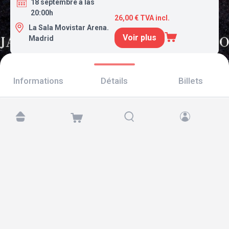
18 septembre a las
20:00h
26,00 € TVA incl.
La Sala Movistar Arena.
Voir plus
Madrid
Informations
Détails
Billets
Retrouvez-nous sur :
Copyright © 2026 TicketAndRoll
Mentions légales
,
politique de confidentialité
et de
cookies
Website built by
rundevstudio.com