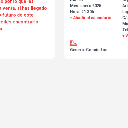
o por lo que las
hermosa. Cuatro temas,
produc
Mes: enero 2025
Art
a venta, si has llegado
Navarro y los propios
bous
, de
Hora: 21:30h
Lu
 futuro de este
como técnico que no acostumbr
+ Añadir al calendario
C/ 
artistas dentro de nuestras fron
puedes encontrarlo
Mu
r.
Te
+ 
Género: Conciertos