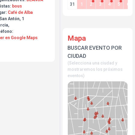
31
1
2
3
4
5
6
idos por Antonio
istas:
bous
 un nivel tan expresivo
gar:
Café de Alba
amos a disfrutar en
San Antón, 1
teras.
rcia,
léfono:
Mapa
Ver en Google Maps
BUSCAR EVENTO POR
CIUDAD
(Selecciona una ciudad y
mostraremos los próximos
eventos)