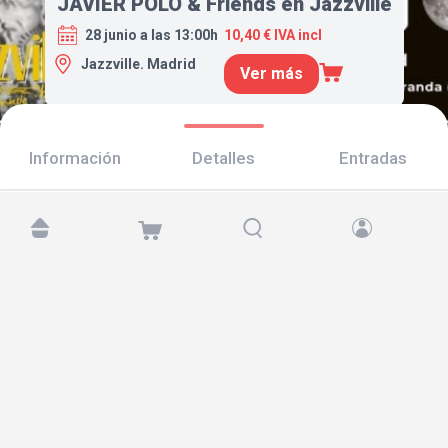
JAVIER POLO & Friends en Jazzville
28 junio a las 13:00h
10,40 € IVA incl
Jazzville. Madrid
Ver más
Información
Detalles
Entradas
Encuéntranos en:
Copyright © 2026 TicketAndRoll
Aviso legal
,
política de privacidad
y de
cookies
Website built by
rundevstudio.com