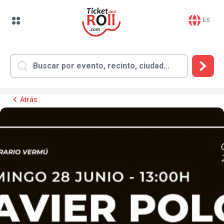
ES
Atrás