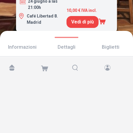
24 giugno a las
21:00h
10,00 € IVA incl.
Café Libertad 8.
Vedi di più
Madrid
Informazioni
Dettagli
Biglietti
Trovaci su:
Copyright © 2026 TicketAndRoll
Avviso legale
,
informativa sulla privacy
e di
cookies
Website built by
rundevstudio.com