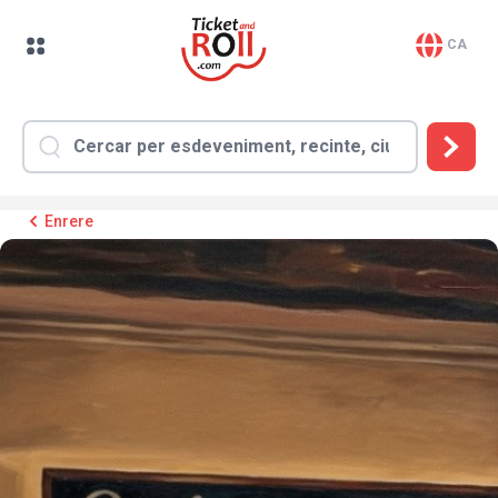
CA
Enrere