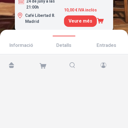
24 de juny a las
21:00h
10,00 € IVA inclòs
Café Libertad 8.
Veure més
Madrid
Informació
Detalls
Entrades
Troba'ns a:
Copyright © 2026 TicketAndRoll
Avís legal
,
Política de privacitat
i de
galetes
Website built by
rundevstudio.com