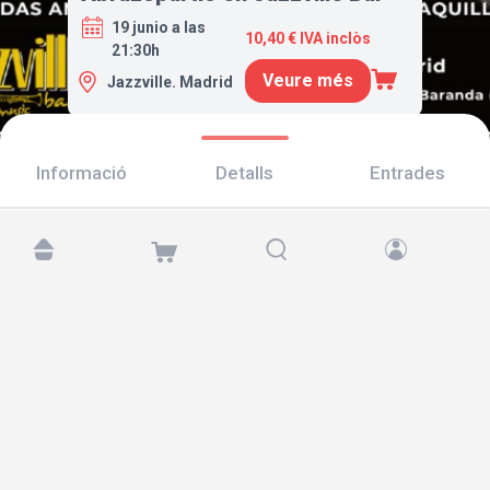
19 junio a las
10,40 € IVA inclòs
21:30h
Veure més
Jazzville. Madrid
Informació
Detalls
Entrades
Troba'ns a:
Copyright © 2026 TicketAndRoll
Avís legal
,
Política de privacitat
i de
galetes
Website built by
rundevstudio.com