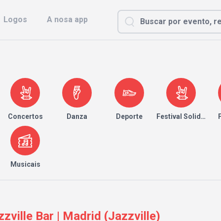
Logos
A nosa app
Concertos
Danza
Deporte
Festival Solidario
Musicais
zville Bar | Madrid (Jazzville)