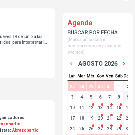
Agenda
BUSCAR POR FECHA
ueves 19 de junio a las
(Marca unha data e
r ideal para interpretar los
mostraremos os próximos
uitarrista y cantante
eventos)
artir una gran velada
AGOSTO 2026
Lun
Mar
Mér
Xov
Ven
Sáb
Dom
27
28
29
30
31
1
2
3
4
5
6
7
8
9
10
11
12
13
14
15
16
ganizadores:
17
18
19
20
21
22
23
razopartio
24
25
26
27
28
29
30
istas:
Abrazopartio