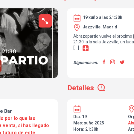
19 xuño a las 21:30h
Jazzville. Madrid
Abrazopartio vuelve el próximo j
21:30, a la sala Jazzville, un luga
temas compuestos por nuestro g
[...]
Daniel Olivares. Esperamos comp
con todos vosotros!
Síguenos en:
Detalles
le Bar
Día: 19
Or
o por lo que las
Mes: xuño 2025
Ab
a venta, si has llegado
Hora: 21:30h
Art
 futuro de este