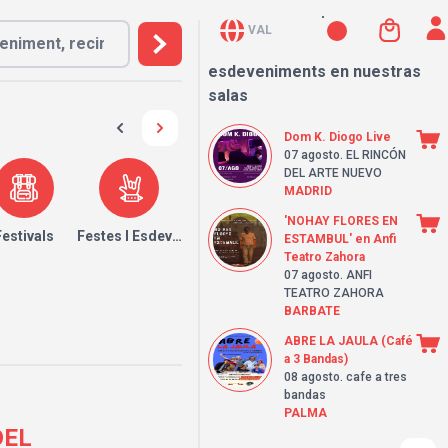
VAL
esdeveniments en nuestras
salas
Dom K. Diogo Live
07 agosto
. EL RINCÓN
DEL ARTE NUEVO
MADRID
'NOHAY FLORES EN
Festivals
Festes I Esdeveniments
ESTAMBUL' en Anfi
Teatro Zahora
07 agosto
. ANFI
TEATRO ZAHORA
BARBATE
ABRE LA JAULA (Café
a 3 Bandas)
08 agosto
. cafe a tres
bandas
PALMA
DEL