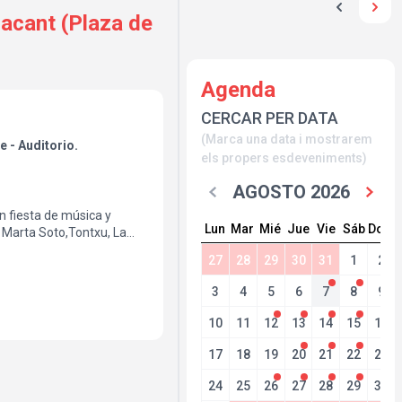
cant (Plaza de
Agenda
CERCAR PER DATA
(Marca una data i mostrarem
e - Auditorio.
els propers esdeveniments)
AGOSTO 2026
n fiesta de música y
Lun
Mar
Mié
Jue
Vie
Sáb
Dom
 Marta Soto,Tontxu, La
Cañas, Carlos Chauen,
27
28
29
30
31
1
2
hard Von, Aitor Carrasco,
as mejores experiencias
3
4
5
6
7
8
9
e Alicante!.
10
11
12
13
14
15
16
17
18
19
20
21
22
23
24
25
26
27
28
29
30