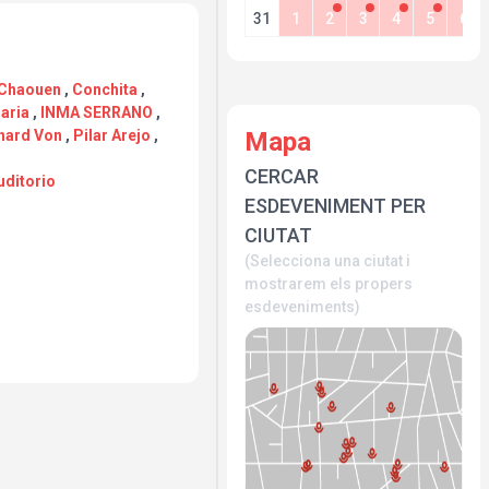
31
1
2
3
4
5
6
 Chaouen
,
Conchita
,
aria
,
INMA SERRANO
,
Mapa
hard Von
,
Pilar Arejo
,
CERCAR
uditorio
ESDEVENIMENT PER
CIUTAT
(Selecciona una ciutat i
mostrarem els propers
esdeveniments)