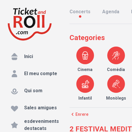
Concerts
Agenda
Categories
Inici
Cinema
Comèdia
El meu compte
Qui som
Infantil
Monòlegs
Sales amigues
Enrere
esdeveniments
2 FESTIVAL MEDI
destacats