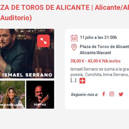
A DE TOROS DE ALICANTE | Alicante/Ala
 Auditorio)
11 julio a las 21:00h
Plaza de Toros de Alicant
Alicante/Alacant
38,00 € - 43,00 € IVA inclòs
Ismael Serrano se suma a la gra
poesía, Conchita, Inma Serrano,
María, Diego Martín, Mercedes 
[...]
Esmeralda Grao, Pilar Arejo, Ric
Quique Montes y más... una de l
Segueix-nos a:
en tu vida en la Plaza de Toros d