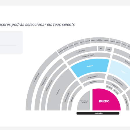
esprés podràs seleccionar els teus seients