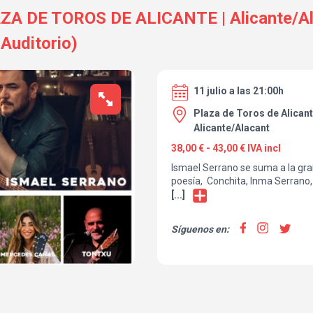
A DE TOROS DE ALICANTE | Alicante/Ala
 Auditorio)
11 julio a las 21:00h
Plaza de Toros de Alicant
Alicante/Alacant
38,00 € - 43,00 € IVA incl
Ismael Serrano se suma a la gra
poesía, Conchita, Inma Serrano,
María, Diego Martín, Mercedes 
[...]
Esmeralda Grao, Pilar Arejo, Ric
Quique Montes y más... una de l
Síguenos en:
en tu vida en la Plaza de Toros d