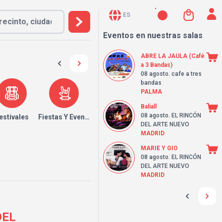
ES
Eventos en nuestras salas
ABRE LA JAULA (Café
a 3 Bandas)
08 agosto
. cafe a tres
bandas
PALMA
Baliall
08 agosto
. EL RINCÓN
estivales
Fiestas Y Eventos
DEL ARTE NUEVO
MADRID
MARIE Y GIO
08 agosto
. EL RINCÓN
DEL ARTE NUEVO
MADRID
DEL