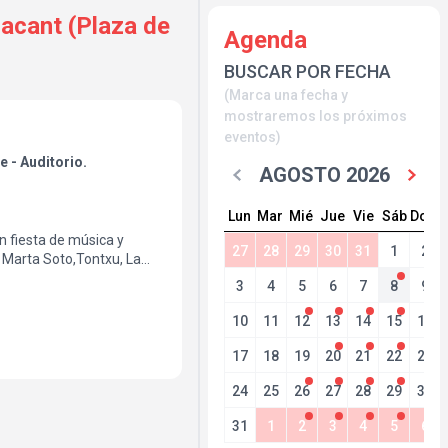
cant (Plaza de
Agenda
BUSCAR POR FECHA
(Marca una fecha y
mostraremos los próximos
eventos)
e - Auditorio.
AGOSTO 2026
Lun
Mar
Mié
Jue
Vie
Sáb
Dom
n fiesta de música y
27
28
29
30
31
1
2
 Marta Soto,Tontxu, La
Cañas, Carlos Chauen,
3
4
5
6
7
8
9
hard Von, Aitor Carrasco,
as mejores experiencias
10
11
12
13
14
15
16
e Alicante!.
17
18
19
20
21
22
23
24
25
26
27
28
29
30
31
1
2
3
4
5
6