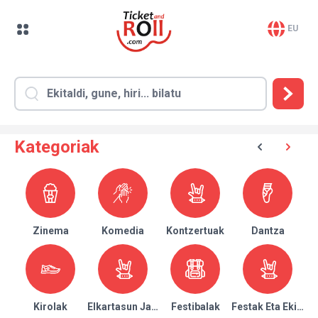
EU
Kategoriak
Zinema
Komedia
Kontzertuak
Dantza
Kirolak
Elkartasun Jaialdiak
Festibalak
Festak Eta Ekitald