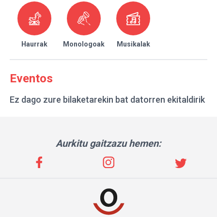
Haurrak
Monologoak
Musikalak
Eventos
Ez dago zure bilaketarekin bat datorren ekitaldirik
Aurkitu gaitzazu hemen: