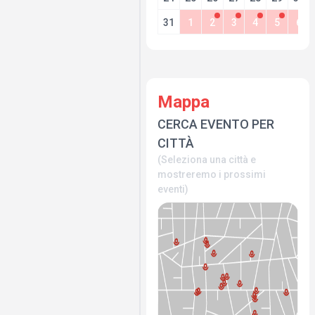
31
1
2
3
4
5
6
Mappa
CERCA EVENTO PER
CITTÀ
(Seleziona una città e
mostreremo i prossimi
eventi)