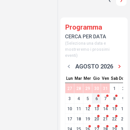
Programma
CERCA PER DATA
(Seleziona una data e
mostreremo i prossimi
eventi)
AGOSTO 2026
Lun
Mar
Mer
Gio
Ven
Sab
Dom
27
28
29
30
31
1
2
3
4
5
6
7
8
9
10
11
12
13
14
15
16
17
18
19
20
21
22
23
24
25
26
27
28
29
30