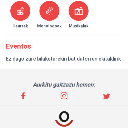
Haurrak
Monologoak
Musikalak
Eventos
Ez dago zure bilaketarekin bat datorren ekitaldirik
Aurkitu gaitzazu hemen: