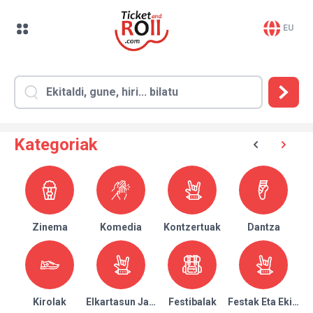
EU
Kategoriak
Zinema
Komedia
Kontzertuak
Dantza
Kirolak
Elkartasun Jaialdiak
Festibalak
Festak Eta Ekitald