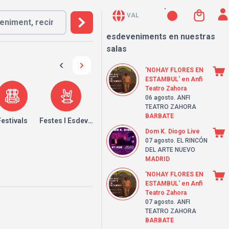
VAL
esdeveniments en nuestras
salas
'NOHAY FLORES EN
ESTAMBUL' en Anfi
Teatro Zahora
06 agosto
. ANFI
TEATRO ZAHORA
BARBATE
Festivals
Festes I Esdeveniments
Dom K. Diogo Live
07 agosto
. EL RINCÓN
DEL ARTE NUEVO
MADRID
'NOHAY FLORES EN
ESTAMBUL' en Anfi
Teatro Zahora
07 agosto
. ANFI
TEATRO ZAHORA
BARBATE