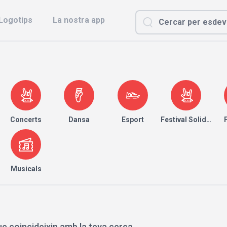
Logotips
La nostra app
Concerts
Dansa
Esport
Festival Solidari
Musicals
e coincideixin amb la teva cerca