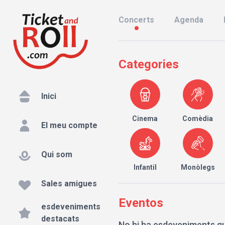
Concerts
Agenda
Categories
Inici
Cinema
Comèdia
El meu compte
Qui som
Infantil
Monòlegs
Sales amigues
Eventos
esdeveniments
destacats
No hi ha esdeveniments qu