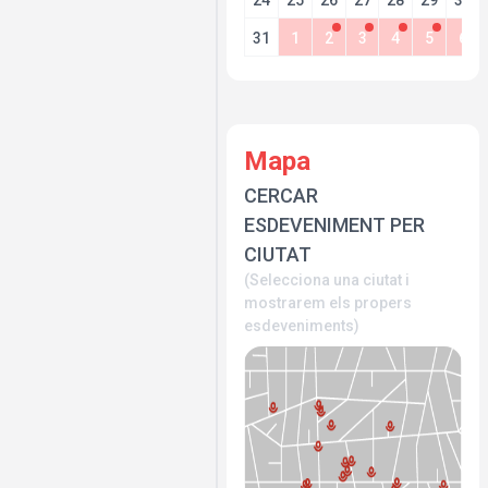
24
25
26
27
28
29
30
31
1
2
3
4
5
6
Mapa
CERCAR
ESDEVENIMENT PER
CIUTAT
(Selecciona una ciutat i
mostrarem els propers
esdeveniments)