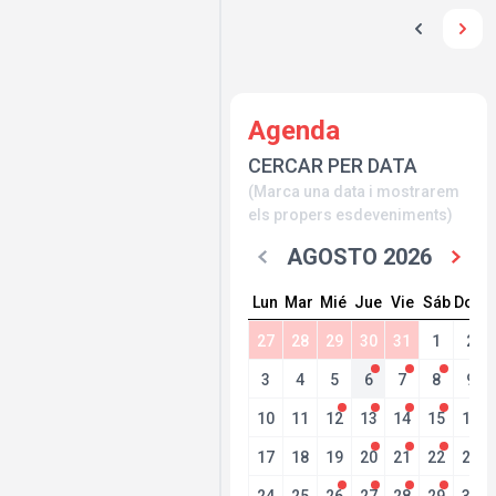
Agenda
CERCAR PER DATA
(Marca una data i mostrarem
els propers esdeveniments)
AGOSTO 2026
Lun
Mar
Mié
Jue
Vie
Sáb
Dom
27
28
29
30
31
1
2
3
4
5
6
7
8
9
10
11
12
13
14
15
16
17
18
19
20
21
22
23