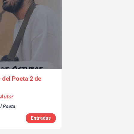
o del Poeta 2 de
 Autor
l Poeta
Entradas