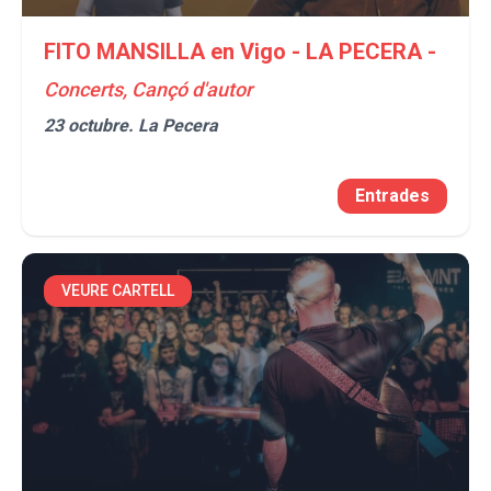
FITO MANSILLA en Vigo - LA PECERA -
Concerts, Cançó d'autor
23 octubre.
La Pecera
Entrades
VEURE CARTELL