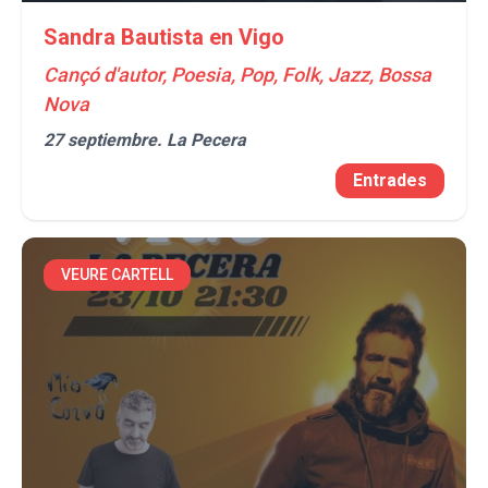
Sandra Bautista en Vigo
Cançó d'autor, Poesia, Pop, Folk, Jazz, Bossa
Nova
27 septiembre.
La Pecera
Entrades
VEURE CARTELL