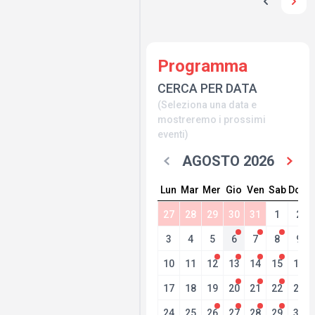
Programma
CERCA PER DATA
(Seleziona una data e
mostreremo i prossimi
eventi)
AGOSTO 2026
Lun
Mar
Mer
Gio
Ven
Sab
Dom
27
28
29
30
31
1
2
3
4
5
6
7
8
9
10
11
12
13
14
15
16
17
18
19
20
21
22
23
24
25
26
27
28
29
30