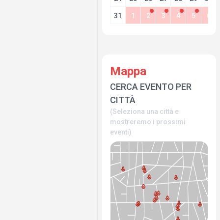
31
1
2
3
4
5
6
Mappa
CERCA EVENTO PER
CITTÀ
(Seleziona una città e
mostreremo i prossimi
eventi)