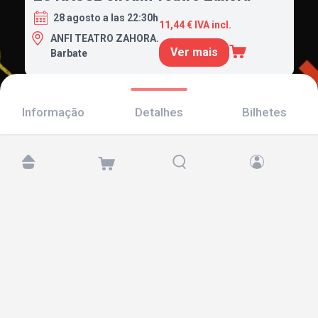
28 agosto a las 22:30h
11,44 € IVA incl.
ANFI TEATRO ZAHORA.
Ver mais
Barbate
Informação
Detalhes
Bilhetes
Encontre-nos em:
Copyright © 2026 TicketAndRoll
Aviso legal
,
política de privacidade
e de
cookies
Website built by
rundevstudio.com