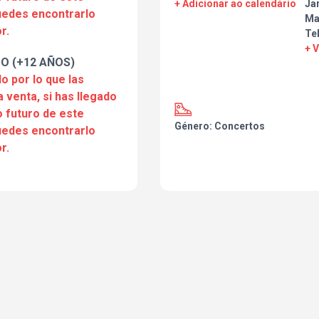
+ Adicionar ao calendário
Ja
puedes encontrarlo
Ma
r.
Te
+ 
O (+12 AÑOS)
o por lo que las
a venta, si has llegado
 futuro de este
Género: Concertos
puedes encontrarlo
r.