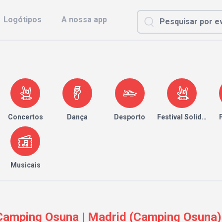
Logótipos
A nossa app
Concertos
Dança
Desporto
Festival Solidário
Musicais
amping Osuna | Madrid (Camping Osuna)