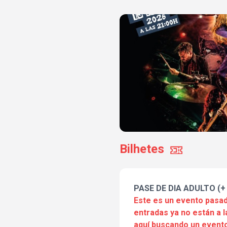
Bilhetes
PASE DE DIA ADULTO (+
Este es un evento pasad
entradas ya no están a l
aquí buscando un evento