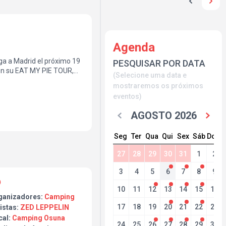
Agenda
ega a Madrid el próximo 19
PESQUISAR POR DATA
on su EAT MY PIE TOUR,
(Selecione uma data e
ciudades como Granada,
mostraremos os próximos
difundiendo la energía y
eventos)
 Led Zeppelin.
AGOSTO 2026
proyecto apuesta por una
 artificios. Nada de
Seg
Ter
Qua
Qui
Sex
Sáb
Dom
actitud y conexión con el
27
28
29
30
31
1
2
 sonido de Led Zeppelin
3
4
5
6
7
8
9
manteniendo la esencia de
con personalidad propia.
10
11
12
13
14
15
16
ganizadores:
Camping
n, los riffs y la energía
17
18
19
20
21
22
23
istas:
ZED LEPPELIN
cal:
Camping Osuna
24
25
26
27
28
29
30