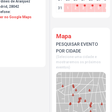
rdines de Aranjuez
drid, 28042
31
1
2
3
4
5
6
lefone:
Ver no Google Maps
Mapa
PESQUISAR EVENTO
POR CIDADE
(Selecione uma cidade e
mostraremos os próximos
eventos)