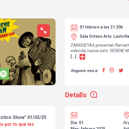
01 febrero a las 21:30h
Sala Octavo Arte. Lastrill
ZARIGÜEYAS presentan flamant
videoclip nunca visto: SERENE MA
[...]
Segueix-nos a:
Detalls
stico Show" 01/02/25
Dia: 01
Or
o por lo que las
Mes: febrero 2025
Art