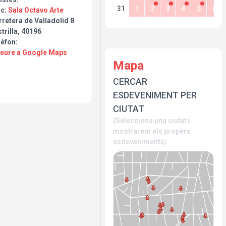
31
1
2
3
4
5
6
oc:
Sala Octavo Arte
retera de Valladolid 8
trilla, 40196
lèfon:
Veure a Google Maps
Mapa
CERCAR
ESDEVENIMENT PER
CIUTAT
(Selecciona una ciutat i
mostrarem els propers
esdeveniments)