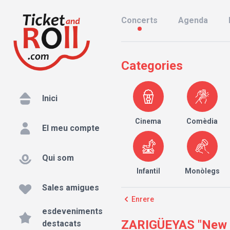
Concerts
Agenda
Categories
Inici
Cinema
Comèdia
El meu compte
Qui som
Infantil
Monòlegs
Sales amigues
Enrere
esdeveniments
ZARIGÜEYAS "New Fa
destacats