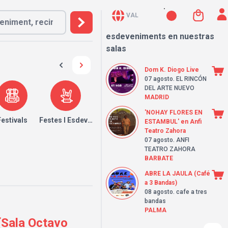
VAL
esdeveniments en nuestras
salas
Dom K. Diogo Live
07 agosto
. EL RINCÓN
DEL ARTE NUEVO
MADRID
'NOHAY FLORES EN
Festivals
Festes I Esdeveniments
ESTAMBUL' en Anfi
Teatro Zahora
07 agosto
. ANFI
TEATRO ZAHORA
BARBATE
ABRE LA JAULA (Café
a 3 Bandas)
08 agosto
. cafe a tres
bandas
PALMA
(Sala Octavo