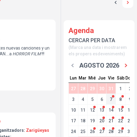
Agenda
a
CERCAR PER DATA
(Marca una data i mostrarem
es nuevas canciones y un
N....a
HORROR FILM
!!!
els propers esdeveniments)
AGOSTO 2026
Lun
Mar
Mié
Jue
Vie
Sáb
Dom
27
28
29
30
31
1
2
3
4
5
6
7
8
9
10
11
12
13
14
15
16
17
18
19
20
21
22
23
ganitzadors:
Zarigüeyas
24
25
26
27
28
29
30
istes: