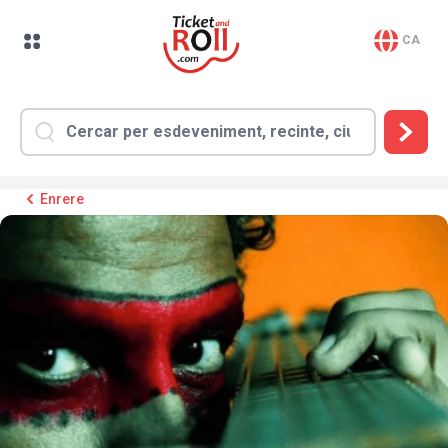
CA
Enrere