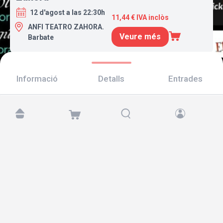
12 d'agost a las 22:30h
11,44 € IVA inclòs
ANFI TEATRO ZAHORA.
Veure més
Barbate
Informació
Detalls
Entrades
Troba'ns a:
Copyright © 2026 TicketAndRoll
Avís legal
,
Política de privacitat
i de
galetes
Website built by
rundevstudio.com