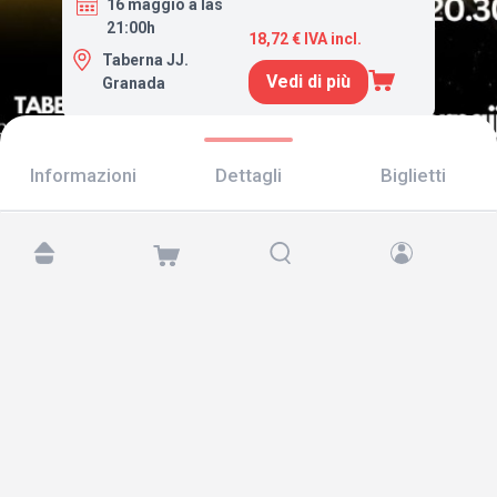
16 maggio a las
21:00h
18,72 € IVA incl.
Taberna JJ.
Vedi di più
Granada
Informazioni
Dettagli
Biglietti
Trovaci su:
Copyright © 2026 TicketAndRoll
Avviso legale
,
informativa sulla privacy
e di
cookies
Website built by
rundevstudio.com